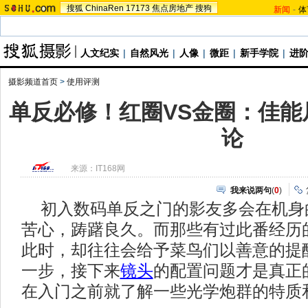
搜狐
ChinaRen
17173
焦点房地产
搜狗
新闻
-
体
人文纪实
|
自然风光
|
人像
|
微距
|
新手学院
|
进
摄影频道首页
>
使用评测
单反必修！红圈VS金圈：佳能
论
来源：
IT168网
我来说两句
(
0
)
初入数码单反之门的影友多会在机身
苦心，踌躇良久。而那些有过此番经历
此时，却往往会给予菜鸟们以善意的提
一步，接下来
镜头
的配置问题才是真正
在入门之前就了解一些光学炮群的特质