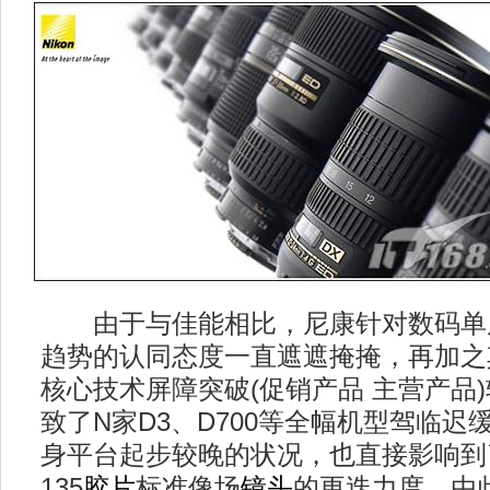
由于与佳能相比，尼康针对数码单
趋势的认同态度一直遮遮掩掩，再加之
核心技术屏障突破(促销产品 主营产品
致了N家D3、D700等全幅机型驾临
身平台起步较晚的状况，也直接影响到
135
胶片
标准像场
镜头
的更迭力度。由