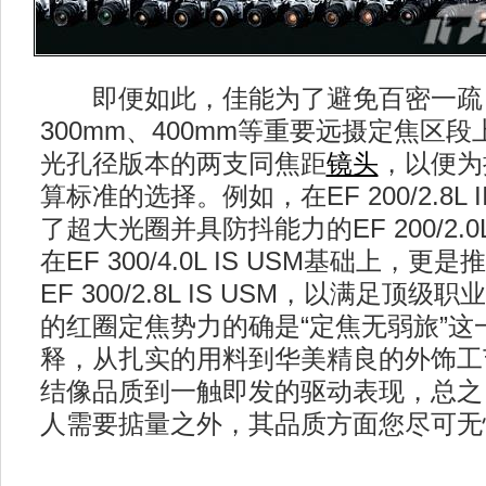
即便如此，佳能为了避免百密一疏，
300mm、400mm等重要远摄定焦区
光孔径版本的两支同焦距
镜头
，以便为
算标准的选择。例如，在EF 200/2.8L 
了超大光圈并具防抖能力的EF 200/2.0L
在EF 300/4.0L IS USM基础上，
EF 300/2.8L IS USM，以满足顶
的红圈定焦势力的确是“定焦无弱旅”这
释，从扎实的用料到华美精良的外饰工
结像品质到一触即发的驱动表现，总之
人需要掂量之外，其品质方面您尽可无