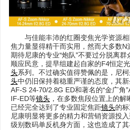
与佳能丰沛的红圈变焦光学资源相
焦力量显得精干而实用，然而大多数N
期待尼康的专业“炮队”不要过分脱离群
顺应民意，提早组建起自家的F4恒定
头
系列。不过确实值得赞佩的是，尼柯
头
中仍旧保持着稳重严谨的态度，其新
AF-S 24-70/2.8G ED和著名的“金广角”AF
IF-ED等
镜头
，在多数焦段位置上的解
已经完全达到了专业固定焦距
镜头
的标
尼康明显将更多的精力和营销资源投入
级别数码单反机身方面，这也造成了其