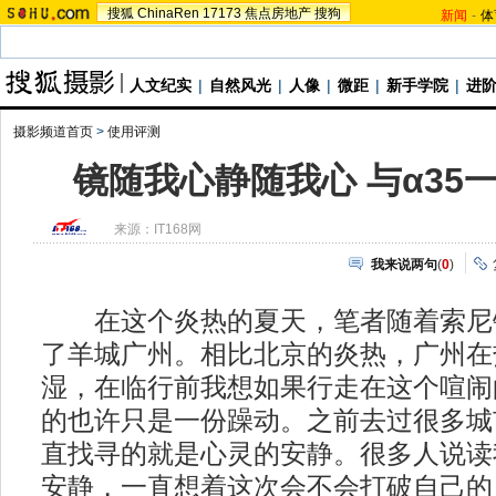
搜狐
ChinaRen
17173
焦点房地产
搜狗
新闻
-
体
人文纪实
|
自然风光
|
人像
|
微距
|
新手学院
|
进
摄影频道首页
>
使用评测
镜随我心静随我心 与α35
来源：
IT168网
我来说两句
(
0
)
在这个炎热的夏天，笔者随着索尼
了羊城广州。相比北京的炎热，广州在
湿，在临行前我想如果行走在这个喧闹
的也许只是一份躁动。之前去过很多城
直找寻的就是心灵的安静。很多人说读
安静，一直想着这次会不会打破自己的风