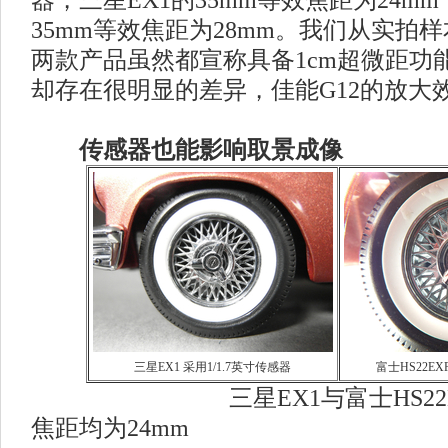
器，三星EX1的35mm等效焦距为24mm
35mm等效焦距为28mm。我们从实拍
两款产品虽然都宣称具备1cm超微距功
却存在很明显的差异，佳能G12的放大
传感器也能影响取景成像
三星EX1 采用1/1.7英寸传感器
富士HS22E
三星EX1与富士HS22EXR
焦距均为24mm