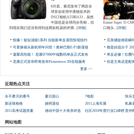
8月底，索尼发布了两款全
球首创采用半透镜技术的
DSLT相机A55和A33，虽然
中国也是全球同步亮相，但
Exmor Super 
到现在我们还没有得到这两款机器的评测...[
详细
]
口镜头...[
详细
]
惊爆！疑似顶级1系列 佳能新单反谍照惊现纽约
完美捕捉精彩瞬
可更换镜头新机明年问世！奥林巴斯E-P3新谍报
都是好战分子 2
凝聚高性能！ 尼康D7000中端数码单反正式发布
单反必修！红圈
尼康正式宣布即将发布Picturetown 3D在线服务
你是主角还是配角
更多 >>
近期热点关注
永不磨灭的番号
夏日甜心
7电影
快乐
新还珠格格
姚明退役
2011上海车展
私募
2011高考试题答案
感动中国十大母亲评选
社区2010年度行业口碑榜
贵州
网站地图