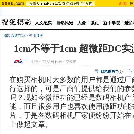
搜狐
ChinaRen
17173
焦点房地产
搜狗
新闻
-
体
人文纪实
|
自然风光
|
人像
|
微距
|
新手学院
|
进阶
摄影频道首页
>
使用评测
1cm不等于1cm 超微距DC
来源：
IT168网
作者：李厚宏
我来说两句
(
0
)
在购买相机时大多数的用户都是通过厂
行选择的，可是厂商们提供给我们的参
吗？现如今微距功能已经是数码相机产
能，而且很多用户也喜欢使用微距功能
片，于是各数码相机厂家便纷纷开始在
上做起文章。