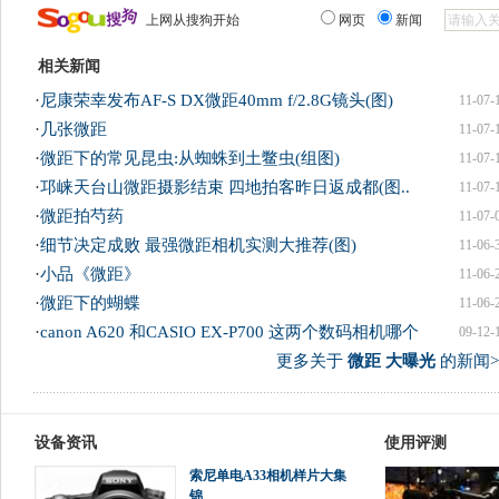
上网从搜狗开始
网页
新闻
相关新闻
·
尼康荣幸发布AF-S DX微距40mm f/2.8G镜头(图)
11-07-
·
几张微距
11-07-
·
微距下的常见昆虫:从蜘蛛到土鳖虫(组图)
11-07-
·
邛崃天台山微距摄影结束 四地拍客昨日返成都(图..
11-07-
·
微距拍芍药
11-07-
·
细节决定成败 最强微距相机实测大推荐(图)
11-06-
·
小品《微距》
11-06-
·
微距下的蝴蝶
11-06-
·
canon A620 和CASIO EX-P700 这两个数码相机哪个
09-12-
更多关于
微距 大曝光
的新闻>
设备资讯
使用评测
索尼单电A33相机样片大集
锦