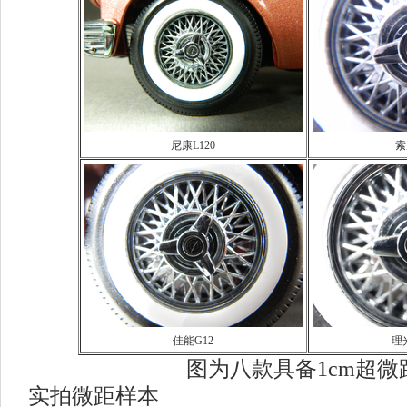
尼康L120
索
佳能G12
理光
图为八款具备1cm超微距的
实拍微距样本