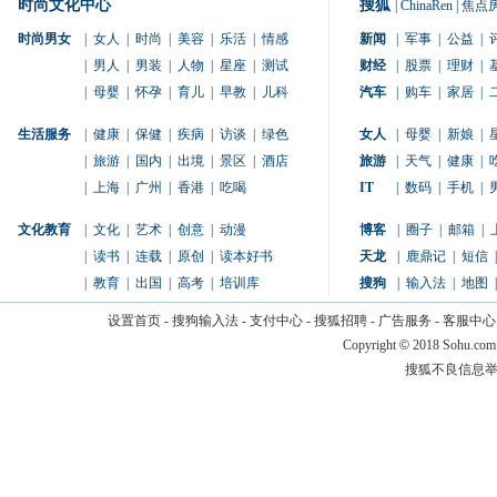
时尚文化中心
搜狐
|
ChinaRen
|
焦点
时尚男女
|
女人
|
时尚
|
美容
|
乐活
|
情感
新闻
|
军事
|
公益
|
|
男人
|
男装
|
人物
|
星座
|
测试
财经
|
股票
|
理财
|
|
母婴
|
怀孕
|
育儿
|
早教
|
儿科
汽车
|
购车
|
家居
|
生活服务
|
健康
|
保健
|
疾病
|
访谈
|
绿色
女人
|
母婴
|
新娘
|
|
旅游
|
国内
|
出境
|
景区
|
酒店
旅游
|
天气
|
健康
|
|
上海
|
广州
|
香港
|
吃喝
IT
|
数码
|
手机
|
文化教育
|
文化
|
艺术
|
创意
|
动漫
博客
|
圈子
|
邮箱
|
|
读书
|
连载
|
原创
|
读本好书
天龙
|
鹿鼎记
|
短信
|
|
教育
|
出国
|
高考
|
培训库
搜狗
|
输入法
|
地图
|
设置首页
-
搜狗输入法
-
支付中心
-
搜狐招聘
-
广告服务
-
客服中心
Copyright
©
2018 Sohu.com
搜狐不良信息