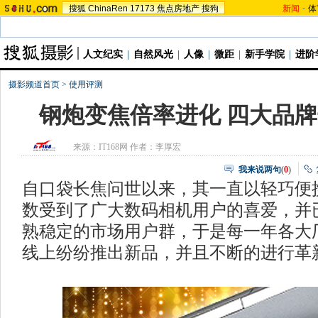
搜狐
ChinaRen
17173
焦点房地产
搜狗
新闻
-
体
人文纪实
|
自然风光
|
人像
|
微距
|
新手学院
|
进阶
摄影频道首页
>
使用评测
钢炮变焦倍率进化 四大品牌
来源：
IT168网
作者：李厚宏
我来说两句
(
0
)
自口袋长焦问世以来，其一直以轻巧便
数受到了广大数码相机用户的喜爱，并
熟稳定的市场用户群，于是每一年各大
线上纷纷推出新品，并且不断的进行革