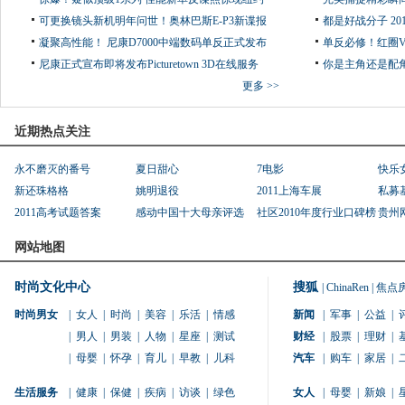
可更换镜头新机明年问世！奥林巴斯E-P3新谍报
都是好战分子 2
凝聚高性能！ 尼康D7000中端数码单反正式发布
单反必修！红圈
尼康正式宣布即将发布Picturetown 3D在线服务
你是主角还是配角
更多 >>
近期热点关注
永不磨灭的番号
夏日甜心
7电影
快乐
新还珠格格
姚明退役
2011上海车展
私募
2011高考试题答案
感动中国十大母亲评选
社区2010年度行业口碑榜
贵州
网站地图
时尚文化中心
搜狐
|
ChinaRen
|
焦点
时尚男女
|
女人
|
时尚
|
美容
|
乐活
|
情感
新闻
|
军事
|
公益
|
|
男人
|
男装
|
人物
|
星座
|
测试
财经
|
股票
|
理财
|
|
母婴
|
怀孕
|
育儿
|
早教
|
儿科
汽车
|
购车
|
家居
|
生活服务
|
健康
|
保健
|
疾病
|
访谈
|
绿色
女人
|
母婴
|
新娘
|