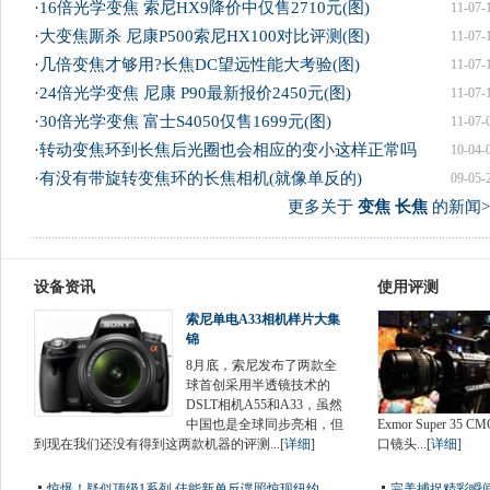
·
16倍光学变焦 索尼HX9降价中仅售2710元(图)
11-07-
·
大变焦厮杀 尼康P500索尼HX100对比评测(图)
11-07-
·
几倍变焦才够用?长焦DC望远性能大考验(图)
11-07-
·
24倍光学变焦 尼康 P90最新报价2450元(图)
11-07-
·
30倍光学变焦 富士S4050仅售1699元(图)
11-07-
·
转动变焦环到长焦后光圈也会相应的变小这样正常吗
10-04-
·
有没有带旋转变焦环的长焦相机(就像单反的)
09-05-
更多关于
变焦 长焦
的新闻>
设备资讯
使用评测
索尼单电A33相机样片大集
锦
8月底，索尼发布了两款全
球首创采用半透镜技术的
DSLT相机A55和A33，虽然
中国也是全球同步亮相，但
Exmor Super 
到现在我们还没有得到这两款机器的评测...[
详细
]
口镜头...[
详细
]
惊爆！疑似顶级1系列 佳能新单反谍照惊现纽约
完美捕捉精彩瞬