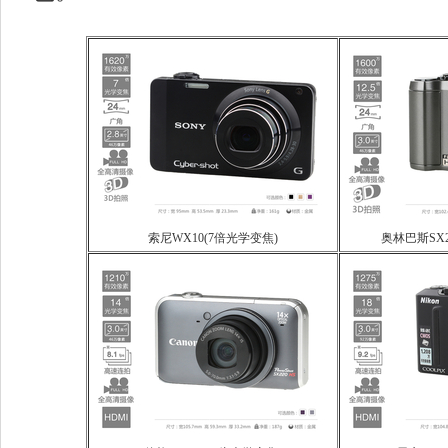
索尼WX10(7倍光学变焦)
奥林巴斯SX2