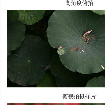
高角度俯拍
俯视拍摄样片