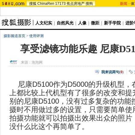
搜狐
ChinaRen
17173
焦点房地产
搜狗
新闻
-
体
人文纪实
|
自然风光
|
人像
|
微距
|
新手学院
|
进阶
摄影频道首页
>
使用评测
享受滤镜功能乐趣 尼康D51
来源：
泡泡网
我来说两句
(
0
)
尼康D5100作为D5000的升级机型
上都比较上代机型有了很多的改变和提
别的尼康D5100，没有过多复杂的功
摄时不用做过多的设置，只需要简单使
拍摄功能就可以拍摄出效果出众的照片
没什么比这个再简单了。