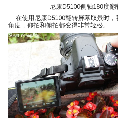
尼康D5100侧轴180度
在使用尼康D5100翻转屏幕取景时，
角度，仰拍和俯拍都变得非常轻松。