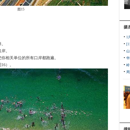
图15
摄
1
样。
[
口岸。
山
你相关单位的所有口岸都跑遍。
华
16）。
岭
周
搜