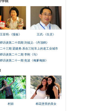
阶学院
王亚明-《慢板》
王武-《生灵》
师访谈第二十四期 刘福义-《丹顶鹤》
二十三期 梁建勇-系在三轮车上的老工业城市
师访谈第二十二期 李刚《马》
师访谈第二十一期 焦波《俺爹俺娘》
物
村妞
棉花堡里的美女