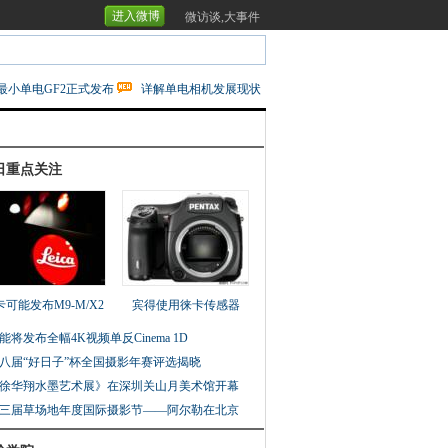
进入微博
微访谈,大事件
最小单电GF2正式发布
详解单电相机发展现状
日重点关注
卡可能发布M9-M/X2
宾得使用徕卡传感器
能将发布全幅4K视频单反Cinema 1D
八届“好日子”杯全国摄影年赛评选揭晓
徐华翔水墨艺术展》在深圳关山月美术馆开幕
三届草场地年度国际摄影节——阿尔勒在北京