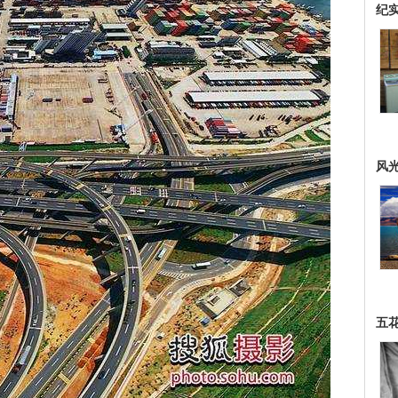
纪
风
五