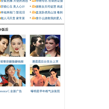
全集热播-天使的诱惑
华纳专区-生命的证据
宫锁心玉
美人心计
拯救女兵司徒慧
画皮
幸福来敲门
梨花泪
盘龙卧虎高山顶
毒刺
能人冯天贵
家常菜
拿什么拯救我的爱人
余饭后
看谁整容砸脸砸钱狠
潘霜霜后台笑台上哭
Jessica C.全新广告
曝明星早年稚气泳装照