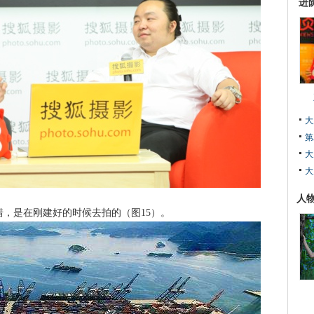
进
大
第
大
大
人
，是在刚建好的时候去拍的（图15）。