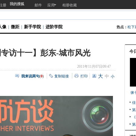
我的搜狐
注册
邮件
应用
相册收藏
人像
|
微距
|
新手学院
|
进阶学院
热点：
松下
专访十一】彭东-城市风光
今
2011年11月07日09:47
大
我来说两句
(
0
)
复制链接
打印
中
小
徕
佳
第
《
第