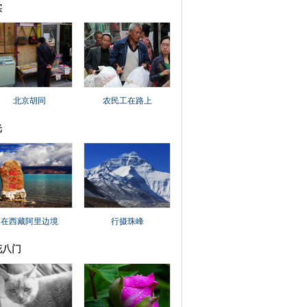
实
北京胡同
农民工在路上
光
在西藏阿里边境
行摄珠峰
花八门