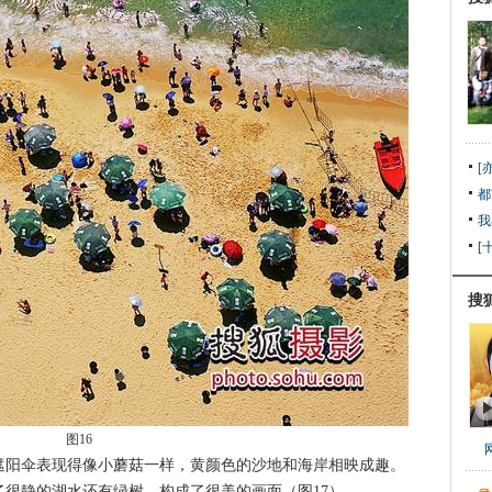
[
都
我
[
搜
图16
阳伞表现得像小蘑菇一样，黄颜色的沙地和海岸相映成趣。
很静的湖水还有绿树，构成了很美的画面（图17）。