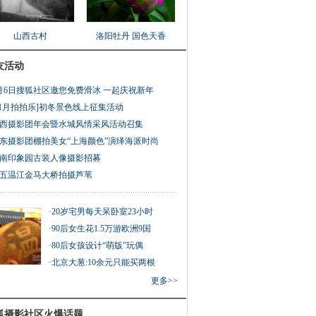
山西古村
洛阳牡丹 国色天香
友活动
月6日搜狐社区邀您免费滑冰 一起庆祝新年
11月拍拍乐]初冬景色线上征集活动
西摄影团年会暨水城风情采风活动召集
东摄影团棚拍美女“上海颜色”演绎海派时尚
南印象园古装人像摄影招募
五温江金马大桥拍摄芦苇
·
20岁宅男每天呆卧室23小时
·
90后女生花1.5万游欧洲9国
·
80后女孩设计“萌版”玩偶
·
北京大葱:10余元只能买两根
更多>>
狐摄影社区火爆话题