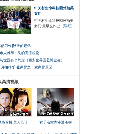
中关村生命科技园外拍美
女们
中关村生命科技园外拍美
女们 最早交作业...[
详细
]
亦然习作]秋天的记忆
市人难得一见的高原植物
与世园有个约定（西安世界园艺博览会）
十月拍拍乐]张家界之一袁家界景区
狐高清视频
网络首播-美人心计
女子浴室内惨遭杀害