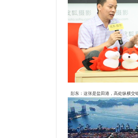
彭东：这张是盐田港，高处纵横交错