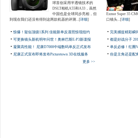
球首创采用半透镜技术的
DSLT相机A55和A33，虽然
中国也是全球同步亮相，但
Exmor Super 
到现在我们还没有得到这两款机器的评测...[
详细
]
口镜头...[
详细
]
惊爆！疑似顶级1系列 佳能新单反谍照惊现纽约
完美捕捉精彩瞬
可更换镜头新机明年问世！奥林巴斯E-P3新谍报
都是好战分子 2
凝聚高性能！ 尼康D7000中端数码单反正式发布
单反必修！红圈
尼康正式宣布即将发布Picturetown 3D在线服务
你是主角还是配角
更多 >>