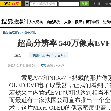
注册
我的
人文纪实
|
自然风光
|
人像
|
微距
|
新手学院
|
进阶
摄影频道首页
>
设备资讯
超高分辨率 540万像素EV
正文
我来说两句
(
人参与)
2012年01月31日08:54
来源：
泡泡网
索尼A77和NEX-7上搭载的那片像素
OLED EVF电子取景器，让我们看到
若然采用内置式EVF也可以达到相当
而最近有一家法国公司宣布推出一个全新的M
术，这片Micro OLED的像素密度更