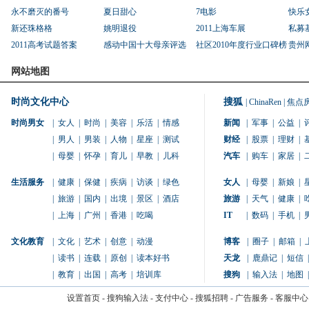
永不磨灭的番号
夏日甜心
7电影
快乐
新还珠格格
姚明退役
2011上海车展
私募
2011高考试题答案
感动中国十大母亲评选
社区2010年度行业口碑榜
贵州
网站地图
时尚文化中心
搜狐
|
ChinaRen
|
焦点
时尚男女
|
女人
|
时尚
|
美容
|
乐活
|
情感
新闻
|
军事
|
公益
|
|
男人
|
男装
|
人物
|
星座
|
测试
财经
|
股票
|
理财
|
|
母婴
|
怀孕
|
育儿
|
早教
|
儿科
汽车
|
购车
|
家居
|
生活服务
|
健康
|
保健
|
疾病
|
访谈
|
绿色
女人
|
母婴
|
新娘
|
|
旅游
|
国内
|
出境
|
景区
|
酒店
旅游
|
天气
|
健康
|
|
上海
|
广州
|
香港
|
吃喝
IT
|
数码
|
手机
|
文化教育
|
文化
|
艺术
|
创意
|
动漫
博客
|
圈子
|
邮箱
|
|
读书
|
连载
|
原创
|
读本好书
天龙
|
鹿鼎记
|
短信
|
|
教育
|
出国
|
高考
|
培训库
搜狗
|
输入法
|
地图
|
设置首页
-
搜狗输入法
-
支付中心
-
搜狐招聘
-
广告服务
-
客服中心