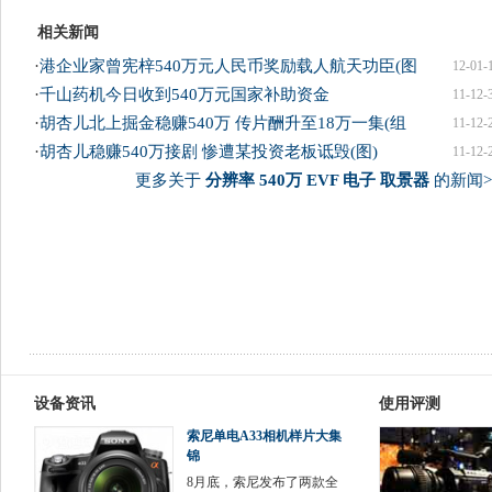
相关新闻
·
港企业家曾宪梓540万元人民币奖励载人航天功臣(图
12-01-
·
千山药机今日收到540万元国家补助资金
11-12-
·
胡杏儿北上掘金稳赚540万 传片酬升至18万一集(组
11-12-
·
胡杏儿稳赚540万接剧 惨遭某投资老板诋毁(图)
11-12-
更多关于
分辨率 540万 EVF 电子 取景器
的新闻>
设备资讯
使用评测
索尼单电A33相机样片大集
锦
8月底，索尼发布了两款全