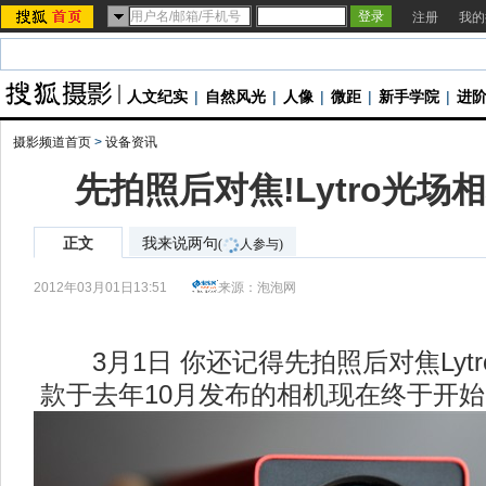
注册
我的
人文纪实
|
自然风光
|
人像
|
微距
|
新手学院
|
进
摄影频道首页
>
设备资讯
先拍照后对焦!Lytro光场
正文
我来说两句
(
人参与)
2012年03月01日13:51
来源：
泡泡网
3月1日 你还记得先拍照后对焦Lyt
款于去年10月发布的相机现在终于开