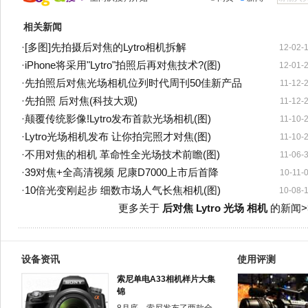
相关新闻
·
[多图]先拍摄后对焦的Lytro相机拆解
12-02-
·
iPhone将采用"Lytro"拍照后再对焦技术?(图)
12-01-
·
先拍照后对焦光场相机位列时代周刊50佳新产品
11-12-
·
先拍照 后对焦(科技大观)
11-12-
·
颠覆传统影像!Lytro发布首款光场相机(图)
11-10-
·
Lytro光场相机发布 让你拍完照才对焦(图)
11-10-
·
不用对焦的相机 革命性全光场技术前瞻(图)
11-06-
·
39对焦+全高清视频 尼康D7000上市后首降
10-11-
·
10倍光变刚起步 细数市场人气长焦相机(图)
10-08-
更多关于
后对焦 Lytro 光场 相机
的新闻>
设备资讯
使用评测
索尼单电A33相机样片大集
锦