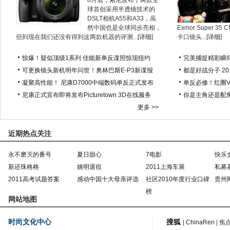
8月底，索尼发布了两款全
球首创采用半透镜技术的
DSLT相机A55和A33，虽
然中国也是全球同步亮相，
Exmor Super 
但到现在我们还没有得到这两款机器的评测...[
详细
]
卡口镜头...[
详细
]
惊爆！疑似顶级1系列 佳能新单反谍照惊现纽约
完美捕捉精彩瞬
可更换镜头新机明年问世！奥林巴斯E-P3新谍报
都是好战分子 2
凝聚高性能！ 尼康D7000中端数码单反正式发布
单反必修！红圈
尼康正式宣布即将发布Picturetown 3D在线服务
你是主角还是配角
更多 >>
近期热点关注
永不磨灭的番号
夏日甜心
7电影
快乐
新还珠格格
姚明退役
2011上海车展
私募
2011高考试题答案
感动中国十大母亲评选
社区2010年度行业口碑
贵州
榜
网站地图
时尚文化中心
搜狐
|
ChinaRen
|
焦