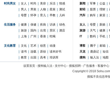
时尚男女
|
女人
|
时尚
|
美容
|
乐活
|
情感
新闻
|
军事
|
公益
|
|
男人
|
男装
|
人物
|
星座
|
测试
财经
|
股票
|
理财
|
|
母婴
|
怀孕
|
育儿
|
早教
|
儿科
汽车
|
购车
|
家居
|
生活服务
|
健康
|
保健
|
疾病
|
访谈
|
绿色
女人
|
母婴
|
新娘
|
|
旅游
|
国内
|
出境
|
景区
|
酒店
旅游
|
天气
|
健康
|
|
上海
|
广州
|
香港
|
吃喝
IT
|
数码
|
手机
|
文化教育
|
文化
|
艺术
|
创意
|
动漫
博客
|
圈子
|
邮箱
|
|
读书
|
连载
|
原创
|
读本好书
天龙
|
鹿鼎记
|
短信
|
教育
|
出国
|
高考
|
培训库
搜狗
|
输入法
|
地图
设置首页
-
搜狗输入法
-
支付中心
-
搜狐招聘
-
广告服务
-
客服中心
Copyright
©
2018 Sohu.com 
搜狐不良信息举