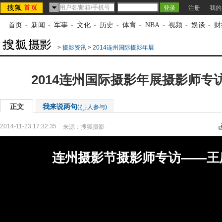
注册
我的
首页
-
新闻
-
军事
-
文化
-
历史
-
体育
-
NBA
-
视频
-
娱谈
-
财
>
摄影资讯
>
2014连州国际摄影年展
2014连州国际摄影年展摄影师专
正文
我来说两句
(
人参与)
2014-11-23 17:32:35
来源：
搜狐摄影
连州摄影节摄影师专访——王