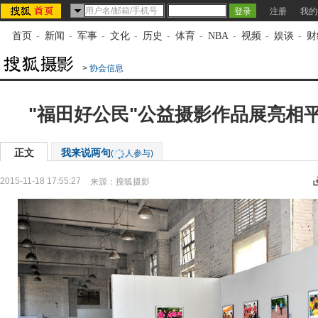
注册
我的
首页
-
新闻
-
军事
-
文化
-
历史
-
体育
-
NBA
-
视频
-
娱谈
-
财
>
协会信息
"福田好公民"公益摄影作品展亮相
正文
我来说两句
(
人参与)
2015-11-18 17:55:27
来源：
搜狐摄影