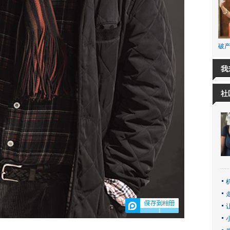
破产
我
社
1