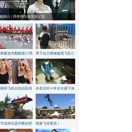
物系恋人啊 | 钟欣潼体验爱情哲学
南方有乔木 | “科创CP”渐入佳境
两艘龙舟翻船致17死
男子玩大摆锤被甩飞坠亡
红模特飞机自拍后坠毁
外卖员对小学女生露下体
水节这样玩是作弊好吧
我要飞得更高！