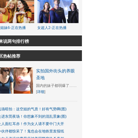
姐妹6-正在热播
女超人2-正在热播
来说两句排行榜
区热帖推荐
实拍国外街头的养眼
圣地
国内的妹子都弱爆了……
[
详细
]
机场暗拍：这空姐的气质！好有气势啊(图)
走进东莞夜场！你想象不到的混乱景象(图)
让人面红耳赤！作为女人请不要中门大开
小伙伴都惊呆了！鬼也会在地铁里发报纸