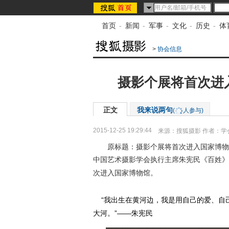
首页
-
新闻
-
军事
-
文化
-
历史
-
体
>
协会信息
摄影个展将首次进
正文
我来说两句
(
人参与)
2015-12-25 19:29:44
来源：
搜狐摄影
作者：学
原标题：摄影个展将首次进入国家博物
中国艺术摄影学会执行主席
朱宪民《百姓》
次进入国家博物馆。
“我出生在黄河边，我是用自己的爱、自
大河。”——朱宪民