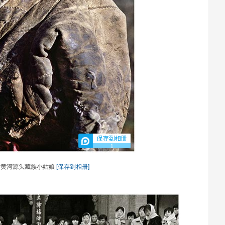
1
海-黄河源头藏族小姑娘
[保存到相册]