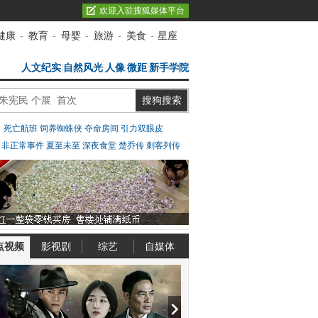
欢迎入驻搜狐媒体平台
健康
-
教育
-
母婴
-
旅游
-
美食
-
星座
人文纪实
|
自然风光
|
人像
|
微距
|
新手学院
：
死亡航班
饲养蜘蛛侠
夺命房间
引力双眼皮
：
非正常事件
夏至未至
深夜食堂
楚乔传
刺客列传
点视频
影视剧
综艺
自媒体