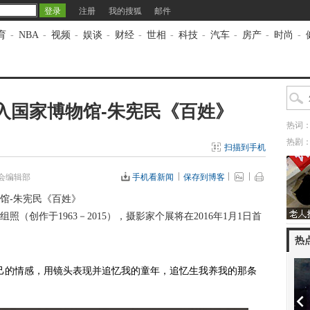
注册
我的搜狐
邮件
育
-
NBA
-
视频
-
娱谈
-
财经
-
世相
-
科技
-
汽车
-
房产
-
时尚
-
入国家博物馆-朱宪民《百姓》
热词
热剧
扫描到手机
会编辑部
手机看新闻
保存到博客
馆-朱宪民《百姓》
组照
（创作于1963－2015），
摄影家个展将在2016年1月1日首
热
己的情感，用镜头表现并追忆我的童年，追忆生我养我的那条