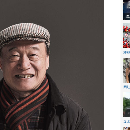
动
桂林
网
泼