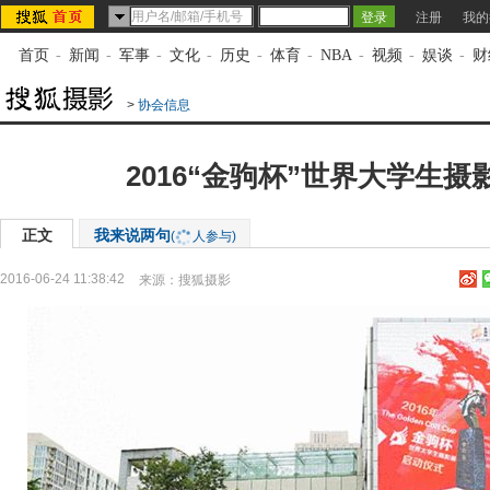
注册
我的
首页
-
新闻
-
军事
-
文化
-
历史
-
体育
-
NBA
-
视频
-
娱谈
-
财
>
协会信息
2016“金驹杯”世界大学生摄
正文
我来说两句
(
人参与)
2016-06-24 11:38:42
来源：
搜狐摄影