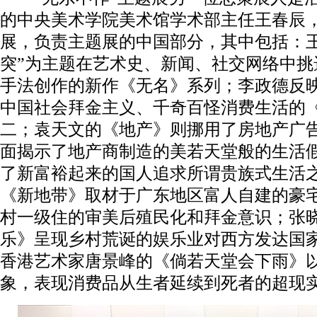
的中央美术学院美术馆学术部主任王春辰
展，负责主题展的中国部分，其中包括：王
突”为主题在艺术史、新闻、社交网络中挑
手法创作的新作《无名》系列；李政德反
中国社会拜金主义、千奇百怪消费生活的
二；袁天文的《地产》则挪用了房地产广
面揭示了地产商制造的美若天堂般的生活
了新富裕起来的国人追求所谓贵族式生活
《新地带》取材于广东地区富人自建的豪
村一级住的审美后殖民化和拜金意识；张
乐》呈现乡村荒诞的娱乐业对西方发达国
香港艺术家唐景峰的《倘若天堂会下雨》
象，表现消费品从生者延续到死者的超现