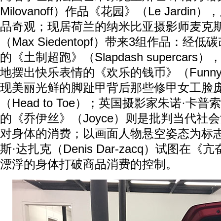
Milovanoff）作品《花园》（Le Jardi
品奇观；现居荷兰的纳米比亚摄影师麦克斯
（Max Siedentopf）带来3组作品：经
的《土制超跑》（Slapdash supercar
地摆出快乐表情的《欢乐的钱币》（Funny 
现美丽光鲜的脚趾甲背后那些修甲女工脸
（Head to Toe）；英国摄影家朱诺·卡普索（J
的《乔伊丝》（Joyce）则是批判当代社
对身体的消费；以画面人物悬空姿态为标
斯·达扎克（Denis Dar-zacq）试图在《
漂浮的身体打破商品消费的控制。