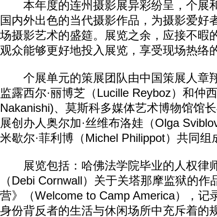
本年度的连州摄影展异彩纷呈，个展和
国内外出色的当代摄影作品，为摄影爱好
场摄影艺术的盛筵。展览之余，应接不暇
观众能够更好地投入展览，享受现场热络
个展单元的策展团队由中国策展人章翔
监露西尔·丽博芝（Lucille Reyboz）和仲西
Nakanishi)、莫斯科多媒体艺术博物馆
展创办人奥尔加·丝维布洛娃（Olga Svibl
米歇尔·菲利博（Michel Philippot）共同
展览包括：哈佛法学院毕业的人权律师
（Debi Cornwall）关于关塔那摩监狱
营》（Welcome to Camp America
身份背反者的生活与休闲场所中充斥着的