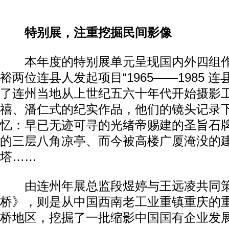
特别展，注重挖掘民间影像
本年度的特别展单元呈现国内外四组作
裕两位连县人发起项目“1965——1985 
了连州当地从上世纪五六十年代开始摄影
禧、潘仁式的纪实作品，他们的镜头记录下
忆：早已无迹可寻的光绪帝赐建的圣旨石
的三层八角凉亭、而今被高楼广厦淹没的
塔……
由连州年展总监段煜婷与王远凌共同策
桥》，则是从中国西南老工业重镇重庆的
桥地区，挖掘了一批缩影中国国有企业发