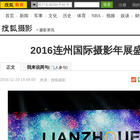
注册
我的
首页
-
新闻
-
军事
-
文化
-
历史
-
体育
-
NBA
-
视频
-
娱谈
-
财
>
摄影资讯
2016连州国际摄影年展
正文
我来说两句
(
人参与)
2016-11-20 14:48:00
来源：
搜狐摄影