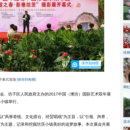
动
桂林
1
开幕式现场
[保存到相册]
网
联合会、坊子区人民政府主办的2017中国（潍坊）国际艺术双年展
茨小镇举行。
展以"风筝牵线、文化搭台、经贸唱戏"为主旨，以"引领、跨界 、
泼
展"为主题，记录和挖掘坊茨小镇美好的追梦故事。本次展会共展