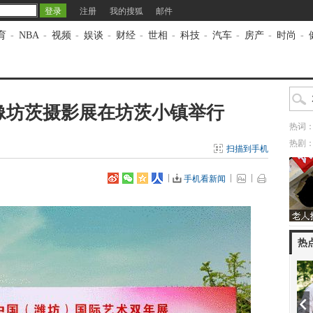
注册
我的搜狐
邮件
育
-
NBA
-
视频
-
娱谈
-
财经
-
世相
-
科技
-
汽车
-
房产
-
时尚
-
影像坊茨摄影展在坊茨小镇举行
热词
热剧
扫描到手机
手机看新闻
热