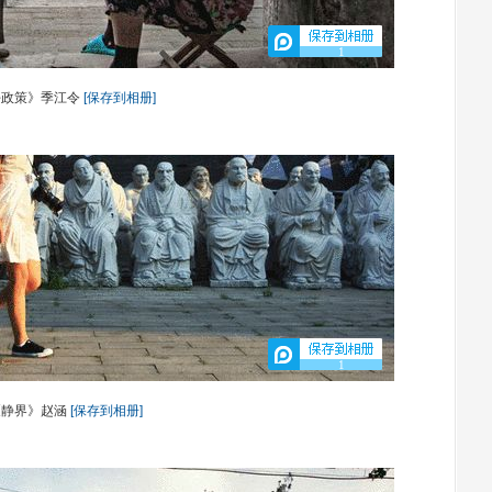
1
好政策》季江令
[保存到相册]
1
《静界》赵涵
[保存到相册]