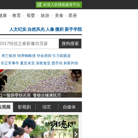
欢迎入驻搜狐媒体平台
健康
-
教育
-
母婴
-
旅游
-
美食
-
星座
人文纪实
|
自然风光
|
人像
|
微距
|
新手学院
：
死亡航班
饲养蜘蛛侠
夺命房间
引力双眼皮
：
非正常事件
夏至未至
深夜食堂
楚乔传
刺客列传
点视频
影视剧
综艺
自媒体