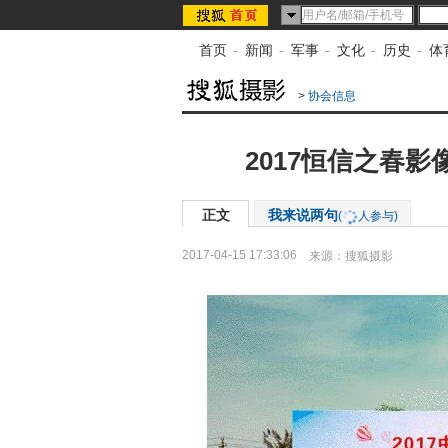
首页
-
新闻
-
军事
-
文化
-
历史
-
体
>
协会信息
2017恒信之春
正文
我来说两句
(
人参与)
2017-04-15 17:33:06
来源：
搜狐摄影