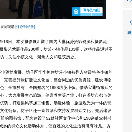
1
展览现场
[保存到相册]
4日至16日。本次摄影展汇聚了国内大批优势摄影资源和摄影流
国摄影艺术展作品200幅，坊茨小镇作品103幅，这些作品通过不
坊，关注小镇文化，聚焦人文和建筑历史。
事业蓬勃发展。坊子区牢牢抓住坊茨小镇被列入省级特色小镇的
，完善提升炭矿遗址文化园，整合周边的优质资源，建设博物
色、全市独有、全国知名的1898坊茨小镇。借助宝通街东延的
心，大力发展生态旅游、健康养生等产业，打造潍坊市都市休
优势，打造集风筝加工销售、动漫体验、旅游观光为一体的现
文化链条。坊子区还一直鼓励和支持发展群众文化，先后建设
册的图书馆，配套建设了52处社区文化中心和190余处农村书
惠城乡的群众文化活动体系，使百姓的文化生活有滋有味儿。坊