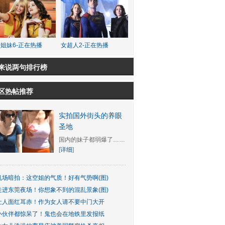
姐妹6-正在热播
女超人2-正在热播
来说两句排行榜
区热帖推荐
实拍国外街头的养眼
圣地
国内的妹子都弱爆了……
[
详细
]
机场暗拍：这空姐的气质！好有气势啊(图)
走进东莞夜场！你想象不到的混乱景象(图)
让人面红耳赤！作为女人请不要中门大开
小伙伴都惊呆了！鬼也会在地铁里发报纸