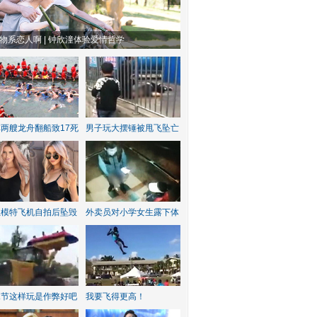
物系恋人啊 | 钟欣潼体验爱情哲学
南方有乔木 | “科创CP”渐入佳境
两艘龙舟翻船致17死
男子玩大摆锤被甩飞坠亡
红模特飞机自拍后坠毁
外卖员对小学女生露下体
水节这样玩是作弊好吧
我要飞得更高！