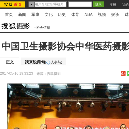
注册
我的
首页
-
新闻
-
军事
-
文化
-
历史
-
体育
-
NBA
-
视频
-
娱谈
-
财
>
协会信息
中国卫生摄影协会中华医药摄
正文
我来说两句
(
人参与)
2017-05-16 19:33:23
来源：
搜狐摄影