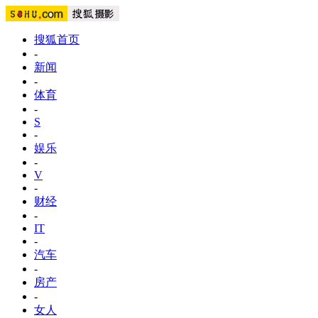
搜狐首页
-
新闻
-
体育
-
S
-
娱乐
-
V
-
财经
-
IT
-
汽车
-
房产
-
女人