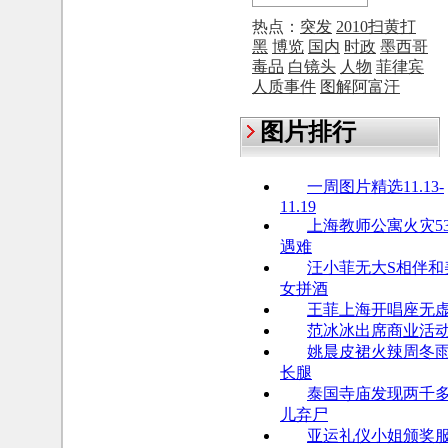
热点：
突发
2010扫黄打
黑
博览
国内
时政
墨西哥
毒品
白镜头
人物
菲律宾
人质事件
图解阿富汗
图片排行
一周图片精选11.13-
11.19
上海教师公寓火灾5
遇难
汪小菲无大S相伴和
女拼酒
王菲上海开唱座无
范冰冰出席商业活
姚晨皮裙火辣周冬
长腿
泰国寺庙发现两千
儿弃尸
亚运礼仪小姐颁奖