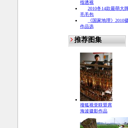
指透视
2010冬14款最萌大
毛毛包
《国家地理》2010
作品选
推荐图集
搜狐视觉联盟席
海波摄影作品