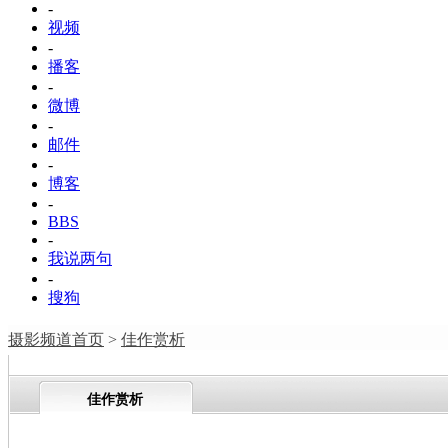
-
视频
-
播客
-
微博
-
邮件
-
博客
-
BBS
-
我说两句
-
搜狗
摄影频道首页
>
佳作赏析
佳作赏析