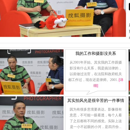
我的工作和摄影没关系
从2001年开始。其实我的工作跟摄
影没有什么关系，我是搞法律的，
以前做过法官，在法院和政府机关
都工作过，现在还是律师。2001..
[详
细]
其实拍风光是很辛苦的一件事情
因为有很多意境要表达。影像很有
意思，不可能一眼看透，每个人看
了之后都有不同的感觉。实际上这
是一小不起眼的小河，是四月份...