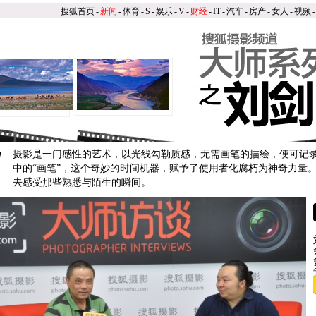
搜狐首页
-
新闻
-
体育
-
S
-
娱乐
-
V
-
财经
-
IT
-
汽车
-
房产
-
女人
-
视频
-
/
摄影是一门感性的艺术，以光线勾勒质感，无需画笔的描绘，便可记
中的“画笔”，这个奇妙的时间机器，赋予了使用者化腐朽为神奇力量
去感受那些熟悉与陌生的瞬间。