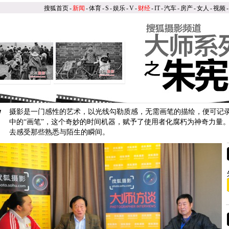
搜狐首页
-
新闻
-
体育
-
S
-
娱乐
-
V
-
财经
-
IT
-
汽车
-
房产
-
女人
-
视频
-
/
摄影是一门感性的艺术，以光线勾勒质感，无需画笔的描绘，便可记
中的“画笔”，这个奇妙的时间机器，赋予了使用者化腐朽为神奇力量
去感受那些熟悉与陌生的瞬间。