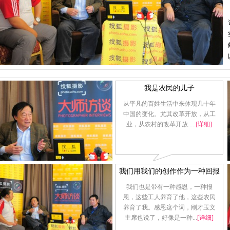
我是农民的儿子
从平凡的百姓生活中来体现几十年
中国的变化。尤其改革开放，从工
业，从农村的改革开放.....
[详细]
我们用我们的创作作为一种回报
我们也是带有一种感恩，一种报
恩，这些工人养育了他，这些农民
养育了我。感恩这个词，刚才玉文
主席也说了，好像是一种...
[详细]