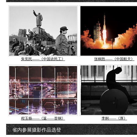
朱宪民——《中国农民工》
张桐胜——《中国航天》
程玉杨——《返——首钢》
李舸——《厚》
省内参展摄影作品选登