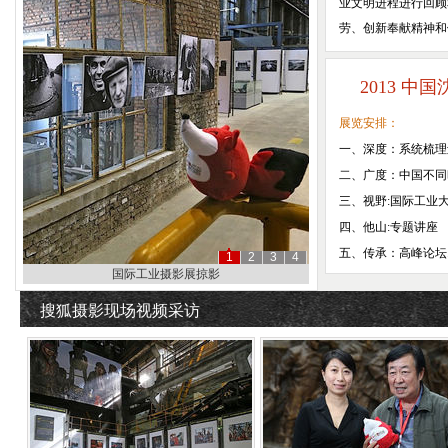
业文明进程进行回顾
劳、创新奉献精神和他
2013 
展览安排：
一、深度：系统梳理
二、广度：中国不同
三、视野:国际工业
四、他山:专题讲座
五、传承：高峰论坛..
1
2
3
4
总策展人王玉文
搜狐摄影现场视频采访