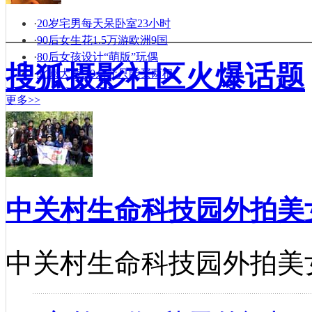
·
20岁宅男每天呆卧室23小时
·
90后女生花1.5万游欧洲9国
·
80后女孩设计“萌版”玩偶
搜狐摄影社区火爆话题
·
北京大葱:10余元只能买两根
更多>>
中关村生命科技园外拍美
中关村生命科技园外拍美女们