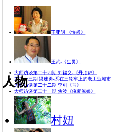
《徐华翔水墨艺术展》在深圳关山月美术馆开幕
第三届草场地年度国际摄影节——阿尔勒在北京
王亚明-《慢板》
王武-《生灵》
大师访谈第二十四期 刘福义-《丹顶鹤》
人物
第二十三期 梁建勇-系在三轮车上的老工业城市
大师访谈第二十二期 李刚《马》
大师访谈第二十一期 焦波《俺爹俺娘》
村妞