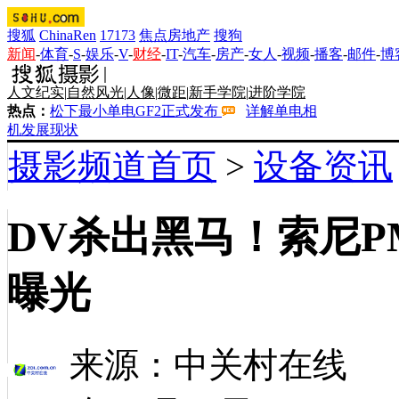
搜狐
ChinaRen
17173
焦点房地产
搜狗
新闻
-
体育
-
S
-
娱乐
-
V
-
财经
-
IT
-
汽车
-
房产
-
女人
-
视频
-
播客
-
邮件
-
博
人文纪实
|
自然风光
|
人像
|
微距
|
新手学院
|
进阶学院
热点：
松下最小单电GF2正式发布
详解单电相
机发展现状
摄影频道首页
>
设备资讯
DV杀出黑马！索尼P
曝光
来源：
中关村在线