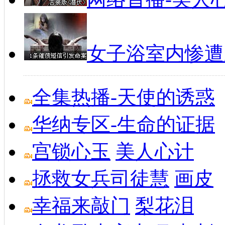
女子浴室内惨遭
全集热播-天使的诱惑
华纳专区-生命的证据
宫锁心玉
美人心计
拯救女兵司徒慧
画皮
幸福来敲门
梨花泪