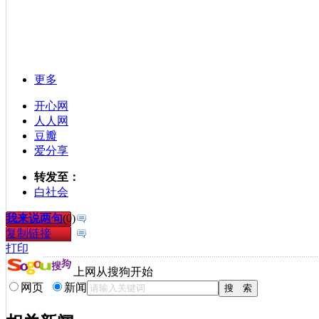
更多
开心网
人人网
豆瓣
爱分享
转发至：
白社会
我来说两句
(
0
)
复制链接
打印
上网从搜狗开始
网页
新闻