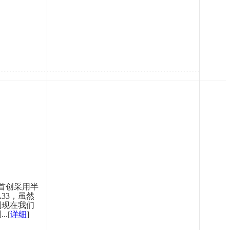
首创采用半
A33，虽然
到现在我们
.[
详细
]