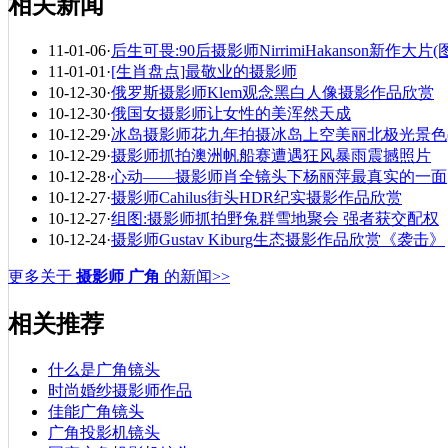
相关新闻
11-01-06
·
后生可畏:90后摄影师NirrimiHakanson新作大片(
11-01-01
·
[生肖盘点]最敬业的摄影师
10-12-30
·
俄罗斯摄影师Klem观念黑白人像摄影作品欣赏
10-12-30
·
俄国女摄影师让女性的美浑然天成
10-12-29
·
冰岛摄影师花九年拍摄冰岛上空美丽北极光景色(
10-12-29
·
摄影师抓拍澳洲帆船赛遭遇狂风暴雨震撼照片
10-12-28
·
心动——摄影师肖全镜头下杨丽萍最真实的一面
10-12-27
·
摄影师Cahilus街头HDR纪实摄影作品欣赏
10-12-27
·
组图:摄影师抓拍野兔群雪地聚会 强者获交配权
10-12-24
·
摄影师Gustav Kiburg生态摄影作品欣赏《袭击》
更多关于
摄影师 广角
的新闻>>
相关推荐
什么是广角镜头
时尚婚纱摄影师作品
佳能广角镜头
广角投影机镜头