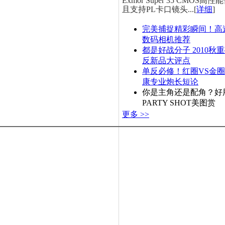
Exmor Super 35 CMOS
且支持PL卡口镜头...[
详细
]
完美捕捉精彩瞬间！高
数码相机推荐
都是好战分子 2010秋
反新品大评点
单反必修！红圈VS金
康专业炮长短论
你是主角还是配角？好
PARTY SHOT美图赏
更多 >>