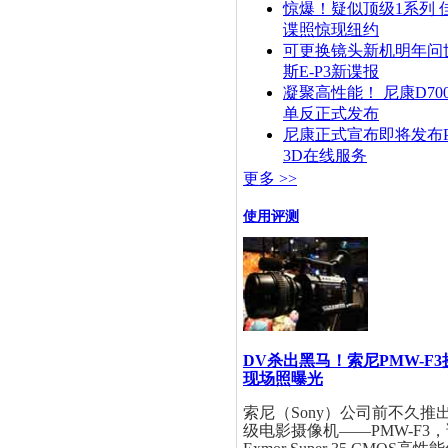
惊爆！疑似顶级1系列 
谍照惊现纽约
可更换镜头新机明年问
斯E-P3新谍报
凝聚高性能！ 尼康D70
单反正式发布
尼康正式宣布即将发布Pict
3D在线服务
更多 >>
使用评测
DV杀出黑马！索尼PMW-F
现场照曝光
索尼（Sony）公司前不久推
级电影摄像机——PMW-F3