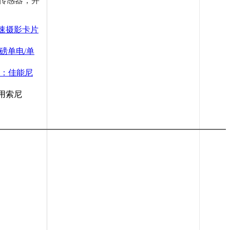
高性能传感器，并
速摄影卡片
重磅单电/单
圈：佳能尼
用索尼