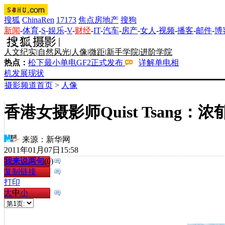
搜狐
ChinaRen
17173
焦点房地产
搜狗
新闻
-
体育
-
S
-
娱乐
-
V
-
财经
-
IT
-
汽车
-
房产
-
女人
-
视频
-
播客
-
邮件
-
博
人文纪实
|
自然风光
|
人像
|
微距
|
新手学院
|
进阶学院
热点：
松下最小单电GF2正式发布
详解单电相
机发展现状
摄影频道首页
>
人像
香港女摄影师Quist Tsang：
来源：
新华网
2011年01月07日15:58
我来说两句
(
0
)
复制链接
打印
大
中
小