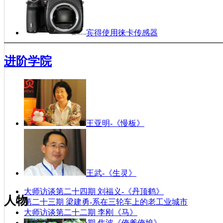
宾得使用徕卡传感器
佳能将发布全幅4K视频单反Cinema 1D
进阶学院
第八届“好日子”杯全国摄影年赛评选揭晓
《徐华翔水墨艺术展》在深圳关山月美术馆开幕
第三届草场地年度国际摄影节——阿尔勒在北京
王亚明-《慢板》
王武-《生灵》
大师访谈第二十四期 刘福义-《丹顶鹤》
人物
第二十三期 梁建勇-系在三轮车上的老工业城市
大师访谈第二十二期 李刚《马》
大师访谈第二十一期 焦波《俺爹俺娘》