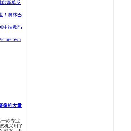
佳能新单反
世！奥林巴
00中端数码
uretown
3摄像机大量
出一款专业
，该机采用了