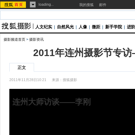
loading...
我的搜狐
邮件
人文纪实
|
自然风光
|
人像
|
微距
|
新手学院
|
进
摄影频道首页
>
摄影资讯
2011年连州摄影节专
正文
2011年11月28日10:21
来源：
搜狐摄影
连州大师访谈——李刚