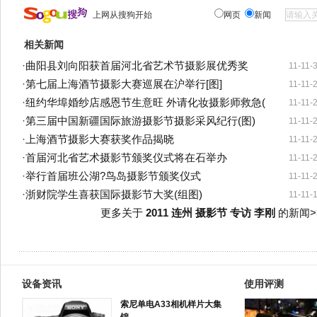
上网从搜狗开始
网页
新闻
相关新闻
·
曲阳县刘向阳获首届河北省艺术节摄影展优秀奖
11-11-
·
第七届上海酒节摄影大赛巡展在沪举行[图]
11-11-
·
纽约华埠婚纱店感恩节生意旺 外请化妆摄影师救急(
11-11-
·
第三届中国新疆国际旅游摄影节摄影采风纪行(图)
11-11-
·
上海酒节摄影大赛获奖作品揭晓
11-11-
·
首届河北省艺术摄影节颁奖仪式将在石举办
11-11-
·
举行首届班公湖?鸟岛摄影节颁奖仪式
11-11-
·
浙财院学生喜获国际摄影节大奖(组图)
11-11-
更多关于
2011 连州 摄影节 专访 李刚
的新闻>
设备资讯
使用评测
索尼单电A33相机样片大集