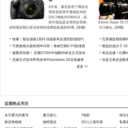
锦
8月底，索尼发布了两款全
球首创采用半透镜技术的
DSLT相机A55和A33，虽
然中国也是全球同步亮相，
Exmor Super 
但到现在我们还没有得到这两款机器的评测...[
详细
]
卡口镜头...[
详细
]
惊爆！疑似顶级1系列 佳能新单反谍照惊现纽约
完美捕捉精彩瞬
可更换镜头新机明年问世！奥林巴斯E-P3新谍报
都是好战分子 2
凝聚高性能！ 尼康D7000中端数码单反正式发布
单反必修！红圈
尼康正式宣布即将发布Picturetown 3D在线服务
你是主角还是配角
更多 >>
近期热点关注
永不磨灭的番号
夏日甜心
7电影
快乐
新还珠格格
姚明退役
2011上海车展
私募