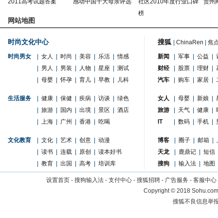
2011高考试题答案
感动中国十大母亲评选
社区2010年度行业口碑
贵州
榜
网站地图
时尚文化中心
搜狐
|
ChinaRen
|
焦
时尚男女
|
女人
|
时尚
|
美容
|
乐活
|
情感
新闻
|
军事
|
公益
|
|
男人
|
男装
|
人物
|
星座
|
测试
财经
|
股票
|
理财
|
|
母婴
|
怀孕
|
育儿
|
早教
|
儿科
汽车
|
购车
|
家居
|
生活服务
|
健康
|
保健
|
疾病
|
访谈
|
绿色
女人
|
母婴
|
新娘
|
|
旅游
|
国内
|
出境
|
景区
|
酒店
旅游
|
天气
|
健康
|
|
上海
|
广州
|
香港
|
吃喝
IT
|
数码
|
手机
|
文化教育
|
文化
|
艺术
|
创意
|
动漫
博客
|
圈子
|
邮箱
|
|
读书
|
连载
|
原创
|
读本好书
天龙
|
鹿鼎记
|
短信
|
教育
|
出国
|
高考
|
培训库
搜狗
|
输入法
|
地图
设置首页
-
搜狗输入法
-
支付中心
-
搜狐招聘
-
广告服务
-
客服中心
Copyright
©
2018 Sohu.com 
搜狐不良信息举