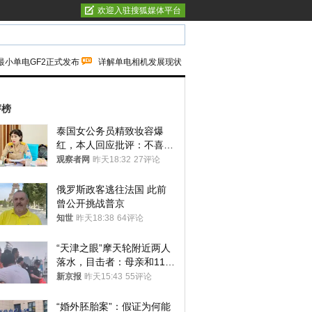
欢迎入驻搜狐媒体平台
最小单电GF2正式发布
详解单电相机发展现状
评榜
泰国女公务员精致妆容爆
红，本人回应批评：不喜欢
就别看
观察者网
昨天18:32
27评论
俄罗斯政客逃往法国 此前
曾公开挑战普京
知世
昨天18:38
64评论
“天津之眼”摩天轮附近两人
落水，目击者：母亲和11岁
儿子先后被打捞上岸
新京报
昨天15:43
55评论
“婚外胚胎案”：假证为何能