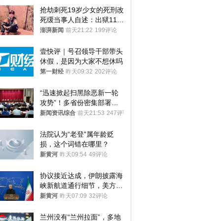
抢劫刺死19岁少女的死刑改
死缓当事人自述：出狱11年
间始终刻意躲避被害人家属
澎湃新闻
前天21:22
199评论
壹快评｜号召领导干部带头
休假，是因为大家不想休吗
第一财经
昨天09:32
202评论
“迅速掀起扫黑除恶新一轮
攻势”！多省份密集部署，
公布举报方式
新闻资讯综合
前天21:53
247评论
法院认为“老登”属年龄贬
损，这个词错在哪里？
新黄河
昨天09:54
49评论
协议接近达成，伊朗披露海
峡新航道通行细节，美方再
提“倒计时”
新黄河
昨天07:09
32评论
兰州没有“兰州拉面”，多地