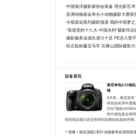
·
中国海洋摄影家协会筹备 用光影艺
·
亚洲动物基金举办小动物摄影大赛获奖
·
今报策划系列摄影报道 我的中国梦之
·
"喜迎党的十八大·中国水利"摄影作
·
摄影服务业成长潜力十足 PE涉入暂
·
轻点鼠标赢宝马车 石膏山国际摄影大
设备资讯
索尼单电A33相
锦
8月底，索尼发布
球首创采用半透镜
DSLT相机A55和
然中国也是全球同
但到现在我们还没有得到这两款机器的评测...
惊爆！疑似顶级1系列 佳能新单反谍照惊