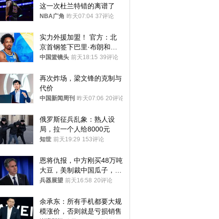
这一次杜兰特错的离谱了
NBA广角
昨天07:04
37评论
实力外援加盟！ 官方：北
京首钢签下巴里·布朗和桑
普森
中国篮镜头
前天18:15
39评论
再次炸场，梁文锋的克制与
代价
中国新闻周刊
昨天07:06
20评论
俄罗斯征兵乱象：熟人设
局，拉一个人给8000元
知世
前天19:29
153评论
恩将仇报，中方刚买48万吨
大豆，美制裁中国瓜子，布
林肯措辞变了
兵器展望
前天16:58
20评论
余承东：所有手机都要大规
模涨价，否则就是亏损销售