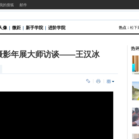
我的搜狐
邮件
人像
|
微距
|
新手学院
|
进阶学院
热点：
松下
热
际摄影年展大师访谈——王汉冰