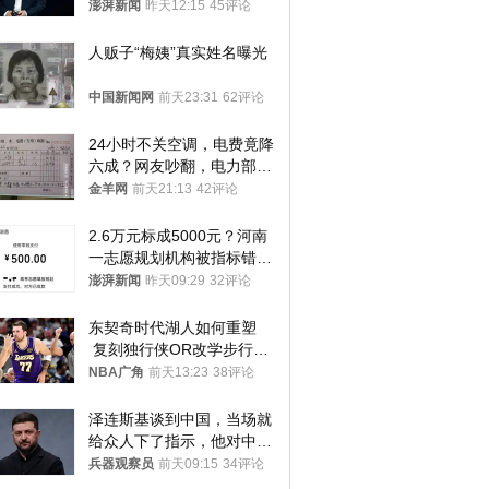
澎湃新闻
昨天12:15
45评论
人贩子“梅姨”真实姓名曝光
中国新闻网
前天23:31
62评论
24小时不关空调，电费竟降
六成？网友吵翻，电力部门
回应→
金羊网
前天21:13
42评论
2.6万元标成5000元？河南
一志愿规划机构被指标错学
费致考生复读
澎湃新闻
昨天09:29
32评论
东契奇时代湖人如何重塑
 复刻独行侠OR改学步行
者？
NBA广角
前天13:23
38评论
泽连斯基谈到中国，当场就
给众人下了指示，他对中国
和中乌关系，显然又有了新
兵器观察员
前天09:15
34评论
的想法