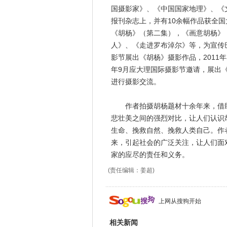
国摄影家》、《中国国家地理》、《
报刊杂志上，并有10余幅作品获全
《胡杨》（第二集），《画意胡杨》
人》、《走进罗布淖尔》等，为宣传巴
影节展出《胡杨》摄影作品，2011
年9月应大理国际摄影节邀请，展出《
进行摄影交流。
作者拍摄胡杨题材十余年来，借助
悲壮美之间的强烈对比，让人们认识
生命、挽救自然、挽救人类自己。作
来，引起社会的广泛关注，让人们面
家的应尽的责任和义务。
(责任编辑：姜超)
上网从搜狗开始
相关新闻