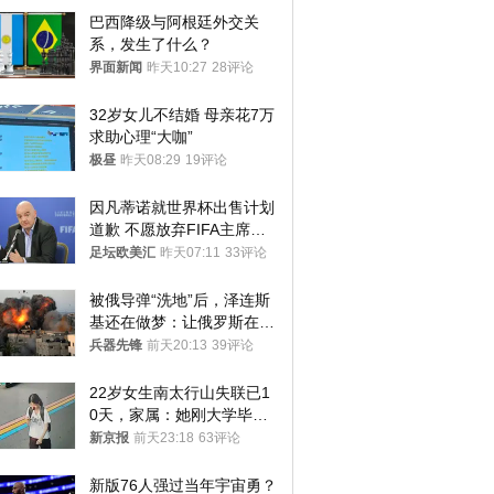
巴西降级与阿根廷外交关
系，发生了什么？
界面新闻
昨天10:27
28评论
32岁女儿不结婚 母亲花7万
求助心理“大咖”
极昼
昨天08:29
19评论
因凡蒂诺就世界杯出售计划
道歉 不愿放弃FIFA主席职
位
足坛欧美汇
昨天07:11
33评论
被俄导弹“洗地”后，泽连斯
基还在做梦：让俄罗斯在冬
季前求和？
兵器先锋
前天20:13
39评论
22岁女生南太行山失联已1
0天，家属：她刚大学毕业
想到山里旅行
新京报
前天23:18
63评论
新版76人强过当年宇宙勇？