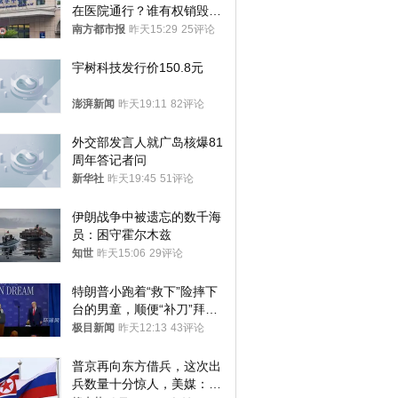
在医院通行？谁有权销毁胚
胎？
南方都市报
昨天15:29
25评论
宇树科技发行价150.8元
澎湃新闻
昨天19:11
82评论
外交部发言人就广岛核爆81
周年答记者问
新华社
昨天19:45
51评论
伊朗战争中被遗忘的数千海
员：困守霍尔木兹
知世
昨天15:06
29评论
特朗普小跑着“救下”险摔下
台的男童，顺便“补刀”拜
登：“我可不想他像拜登一
极目新闻
昨天12:13
43评论
样摔下来”
普京再向东方借兵，这次出
兵数量十分惊人，美媒：俄