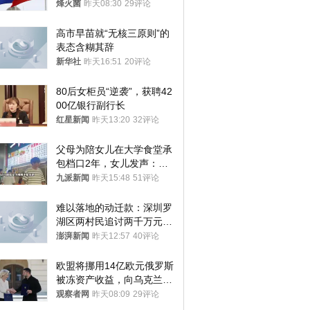
朝要动真格？
烽火菌
昨天08:30
29评论
高市早苗就“无核三原则”的
表态含糊其辞
新华社
昨天16:51
20评论
80后女柜员“逆袭”，获聘42
00亿银行副行长
红星新闻
昨天13:20
32评论
父母为陪女儿在大学食堂承
包档口2年，女儿发声：初
衷是为了陪伴，毕业后将不
九派新闻
昨天15:48
51评论
再营业
难以落地的动迁款：深圳罗
湖区两村民追讨两千万元动
迁款八年未果
澎湃新闻
昨天12:57
40评论
欧盟将挪用14亿欧元俄罗斯
被冻资产收益，向乌克兰提
供援助
观察者网
昨天08:09
29评论