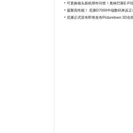
可更换镜头新机明年问世！奥林巴斯E-P3
凝聚高性能！ 尼康D7000中端数码单反
尼康正式宣布即将发布Picturetown 3D