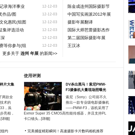
术记录海洋事业
陈金成连州国际摄影节
12-12-03
作品/图
中国写实画派2012年展
12-12-03
文化惠民(组图
摄影年展翻译
12-12-03
品征集评选活动
国际大师芭蕾摄影杰作
12-12-03
不深
第二届国际摄影年展
12-12-03
赛等你参与(组
王汉冰
12-12-03
更多关于
连州 年展
的新闻>>
使用评测
机样片大集
DV杀出黑马！索尼PMW-
F3摄像机大量现场照曝光
了两款全
索尼（Sony）公司前不久
技术的
推出一款专业级电影摄像机
A33，虽
——PMW-F3，该机采用了
步亮相，
Exmor Super 35 CMOS高性能传感器，并且支持PL
[
详细
]
卡口镜头...[
详细
]
现纽约
完美捕捉精彩瞬间！高速摄影卡片数码相机推荐