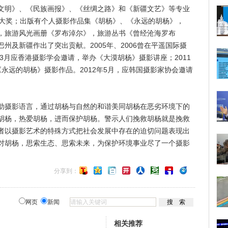
文明》、《民族画报》、《丝绸之路》和《新疆文艺》等专业
国大奖；出版有个人摄影作品集《胡杨》、《永远的胡杨》，
，旅游风光画册《罗布淖尔》，旅游丛书《曾经沧海罗布
州及新疆作出了突出贡献。2005年、2006曾在平遥国际摄
年3月应香港摄影学会邀请，举办《大漠胡杨》摄影讲座；2011
永远的胡杨》摄影作品。2012年5月，应韩国摄影家协会邀请
摄影语言，通过胡杨与自然的和谐美同胡杨在恶劣环境下的
胡杨，热爱胡杨，进而保护胡杨。警示人们挽救胡杨就是挽救
者以摄影艺术的特殊方式把社会发展中存在的迫切问题表现出
对胡杨，思索生态、思索未来，为保护环境事业尽了一个摄影
分享到：
网页
新闻
相关推荐