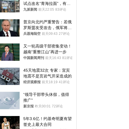
试点改名“青海拉面”，有商
家改名已两年
九派新闻
前天22:05
83评论
普京向北约严重警告：若俄
罗斯盟友受攻击，俄军将动
用核武器保护
兵器海陆空
前天09:43
27评论
又一轮高级干部密集变动！
越南“重整江山”再进一步
中国新闻周刊
前天16:43
81评论
45天地震32次 专家：宜宾
地震不是页岩气开采造成的
经济观察报
前天18:19
41评论
“领导干部带头休假，值得
推广”
新京报
昨天00:01
72评论
5年3.6亿！约基奇明夏有望
签史上最大合同