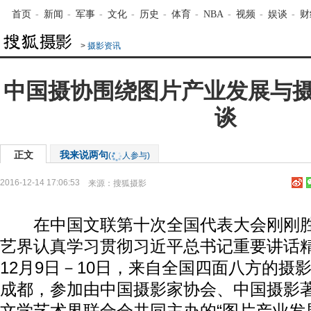
首页
-
新闻
-
军事
-
文化
-
历史
-
体育
-
NBA
-
视频
-
娱谈
-
财
>
摄影资讯
中国摄协围绕图片产业发展与
谈
正文
我来说两句
(
人参与)
2016-12-14 17:06:53
来源：
搜狐摄影
在中国文联第十次全国代表大会刚刚胜
艺界认真学习贯彻习近平总书记重要讲话精
12月9日－10日，来自全国四面八方的摄
成都，参加由中国摄影家协会、中国摄影